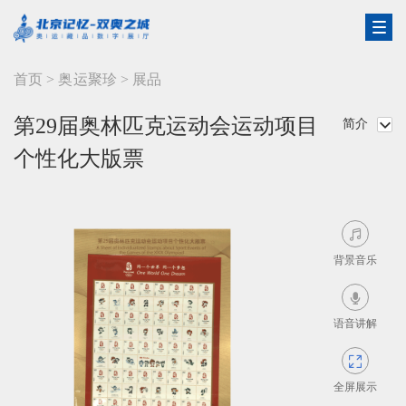
首页
>
奥运聚珍
>
展品
第29届奥林匹克运动会运动项目
简介

个性化大版票

背景音乐

语音讲解

全屏展示