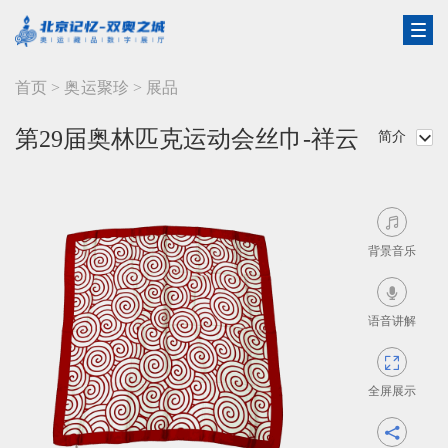
首页
>
奥运聚珍
>
展品
第29届奥林匹克运动会丝巾-祥云
简介


背景音乐

语音讲解

全屏展示
