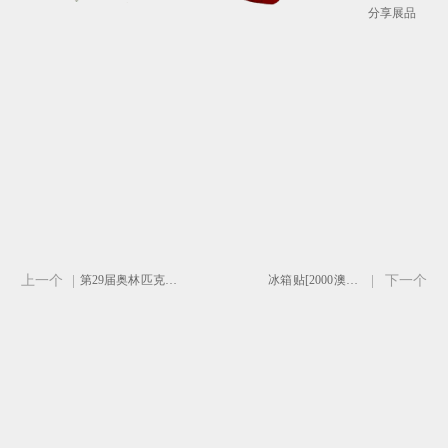
分享展品
上一个
|
第29届奥林匹克运动会奖状-蓝色
冰箱贴[2000澳大利亚悉尼夏季奥运会吉祥物]
|
下一个