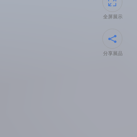

全屏展示

分享展品