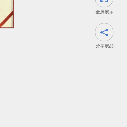
全屏展示

分享展品