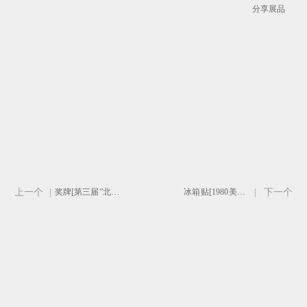
分享展品
上一个
|
奖牌[第三届”北京2008“奥林匹克文化节优秀组织奖]
冰箱贴[1980美国普莱西德湖冬季奥运会吉祥物]
|
下一个