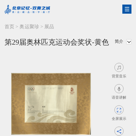
首页
>
奥运聚珍
>
展品
第29届奥林匹克运动会奖状-黄色
简介


背景音乐

语音讲解

全屏展示
