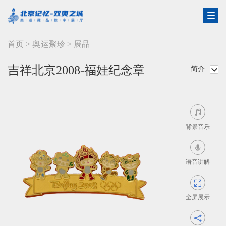
首页
>
奥运聚珍
>
展品
吉祥北京2008-福娃纪念章
简介


背景音乐

语音讲解

全屏展示
