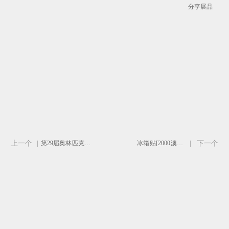
分享展品
上一个
|
第29届奥林匹克运动会奖状-浅灰色
冰箱贴[2000澳大利亚悉尼夏季奥运会吉祥物]
|
下一个