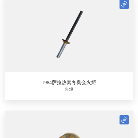
1984萨拉热窝冬奥会火炬
火炬